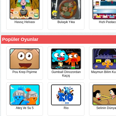
Havuç Helvası
Bulaşık Yıka
Hızlı Pastac
Popüler Oyunlar
Pou Krep Pişirme
Gumball Dinozordan
Maymun Bilim Ku
Kaçış
Ateş Ve Su 5
Rio
Selinin Dünya