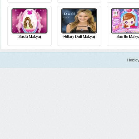
Süslü Makyaj
Hillary Duff Makyaj
Sue Ile Maky
Hobioy