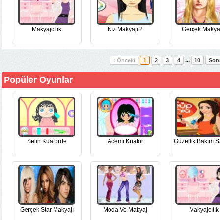
Makyajcılık
Kız Makyajı 2
Gerçek Makya
‹ Önceki
1
2
3
4
...
10
Sonr
Popüler Oyunlar
Selin Kuaförde
Acemi Kuaför
Güzellik Bakım S
Gerçek Star Makyajı
Moda Ve Makyaj
Makyajcılık