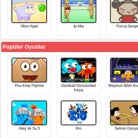
Obur Aygır
İp Atla
Pucca Gerge
Popüler Oyunlar
Pou Krep Pişirme
Gumball Dinozordan
Maymun Bilim Ku
Kaçış
Ateş Ve Su 5
Rio
Selinin Dünya