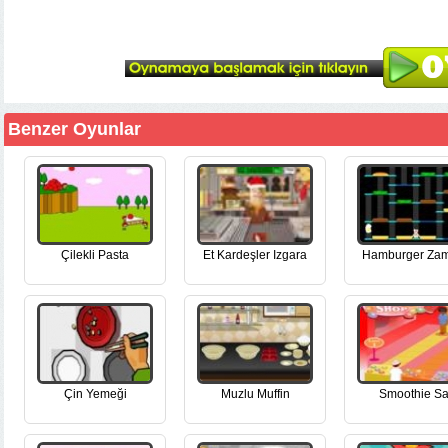
Benzer Oyunlar
Çilekli Pasta
Et Kardeşler Izgara
Hamburger Za
Çin Yemeği
Muzlu Muffin
Smoothie Sa