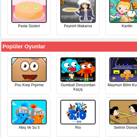
Pasta Süsleri
Peynirli Makarna
Kantin
Popüler Oyunlar
Pou Krep Pişirme
Gumball Dinozordan
Maymun Bilim Ku
Kaçış
Ateş Ve Su 5
Rio
Selinin Dünya