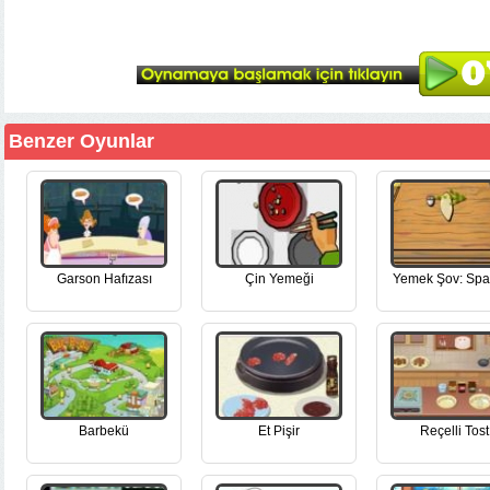
Benzer Oyunlar
Garson Hafızası
Çin Yemeği
Yemek Şov: Spag
Barbekü
Et Pişir
Reçelli Tost