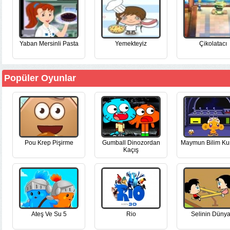
Yaban Mersinli Pasta
Yemekteyiz
Çikolatacı
Popüler Oyunlar
Pou Krep Pişirme
Gumball Dinozordan
Maymun Bilim Ku
Kaçış
Ateş Ve Su 5
Rio
Selinin Dünya