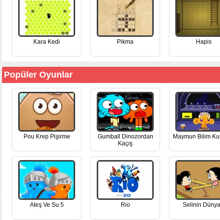
Kara Kedi
Pikma
Hapis
Popüler Oyunlar
Pou Krep Pişirme
Gumball Dinozordan
Maymun Bilim Ku
Kaçış
Ateş Ve Su 5
Rio
Selinin Dünya