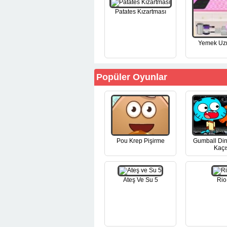
Patates Kızartması
Yemek Uz
Popüler Oyunlar
Pou Krep Pişirme
Gumball Di
Kaçı
Ateş Ve Su 5
Rio