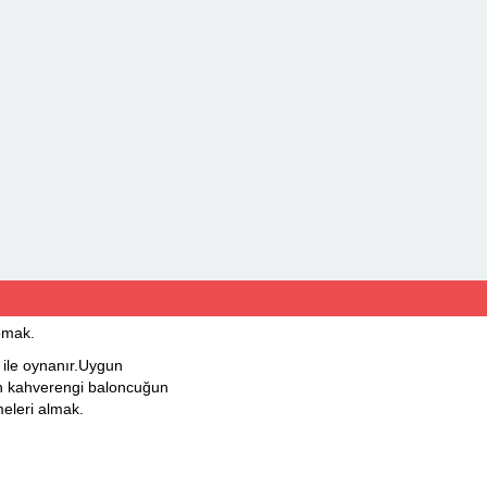
pmak.
le oynanır.Uygun
in kahverengi baloncuğun
eleri almak.