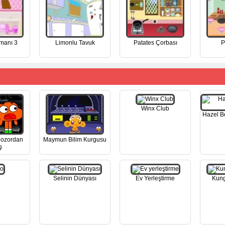
manı 3
Limonlu Tavuk
Patates Çorbası
P
Winx Club
Hazel B
nozordan
Maymun Bilim Kurgusu
ş
Selinin Dünyası
Ev Yerleştirme
Kung