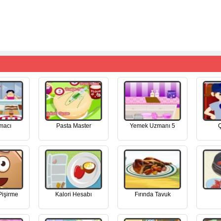
macı
Pasta Master
Yemek Uzmanı 5
Ç
Pişirme
Kalori Hesabı
Fırında Tavuk