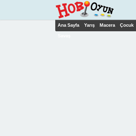
Ana Sayfa
Yarış
Macera
Çocuk
Savaş