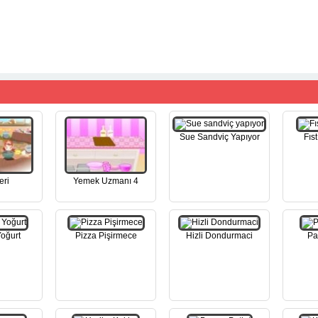
Sue Sandviç Yapıyor
Fıs
eri
Yemek Uzmanı 4
Yoğurt
Pizza Pişirmece
Hizli Dondurmaci
Pa