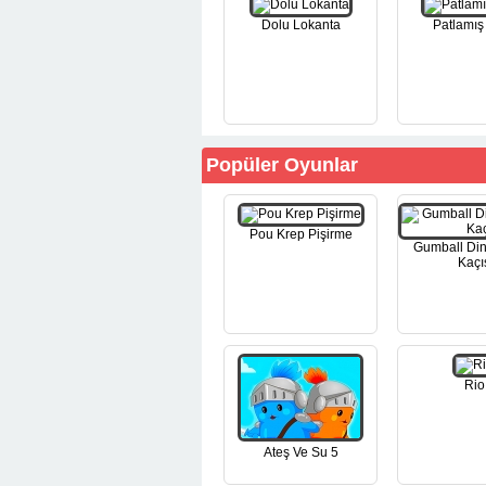
Dolu Lokanta
Patlamış 
Popüler Oyunlar
Pou Krep Pişirme
Gumball Di
Kaçı
Rio
Ateş Ve Su 5