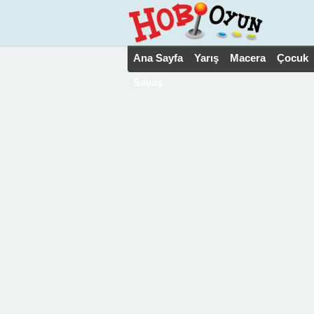
Ana Sayfa
Yarış
Macera
Çocuk
Savaş