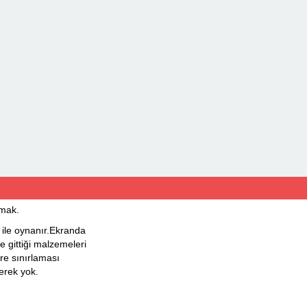
mak.
le oynanır.Ekranda
 gittiği malzemeleri
üre sınırlaması
erek yok.