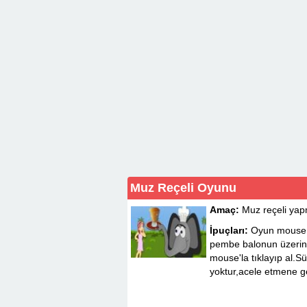
Muz Reçeli Oyunu
Amaç:
Muz reçeli yap
İpuçları:
Oyun mouse i
pembe balonun üzerine
mouse'la tıklayıp al.S
yoktur,acele etmene g