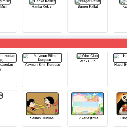
Mısır
Harika Kekler
Burger Patlat
Ka
Winx Club
nozordan
Maymun Bilim Kurgusu
Hazel B
ş
Selinin Dünyası
Ev Yerleştirme
Kung