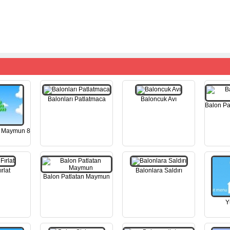
Balonları Patlatmaca
Baloncuk Avı
Balon Pa
n Maymun 8
rlat
Balonlara Saldırı
Balon Patlatan Maymun
Y