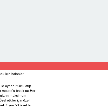
k için balonları
le oynanır.Ok'u atıp
n mouse'a basılı tut.Her
lonların maksimum
zel etkiler için özel
erek.Oyun 50 levelden