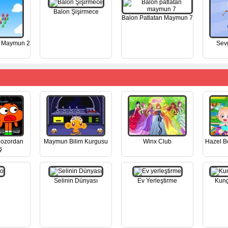
Balon Şişirmece
Balon Patlatan Maymun 7
n Maymun 2
Sevg
nozordan
Maymun Bilim Kurgusu
Winx Club
Hazel B
ş
Selinin Dünyası
Ev Yerleştirme
Kung