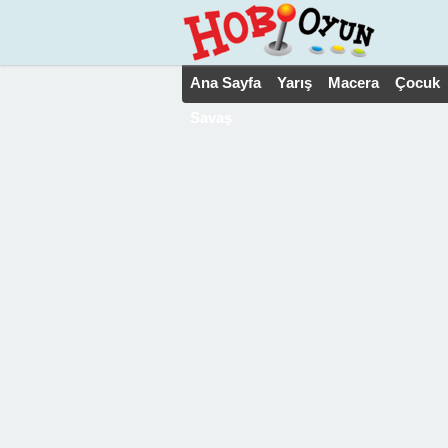
Ana Sayfa
Yarış
Macera
Çocuk
Savaş