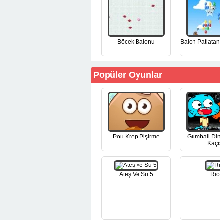
Böcek Balonu
Balon Patlata
Popüler Oyunlar
Pou Krep Pişirme
Gumball Di
Kaçı
Ateş Ve Su 5
Rio