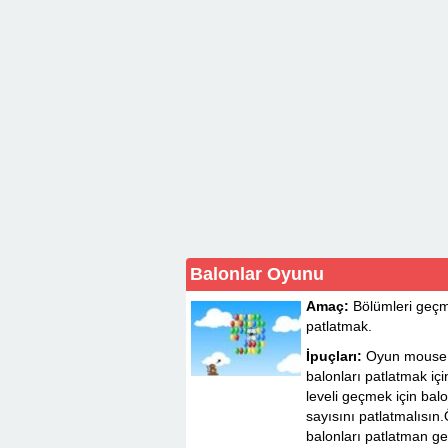
Balonlar Oyunu
Amaç:
Bölümleri geçme
patlatmak.
İpuçları:
Oyun mouse i
balonları patlatmak içi
leveli geçmek için ba
sayısını patlatmalısın.Ö
balonları patlatman g