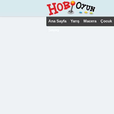
Ana Sayfa
Yarış
Macera
Çocuk
Savaş