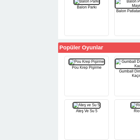
Balon Parkı
Balon Patlat
Popüler Oyunlar
Pou Krep Pişirme
Gumball Di
Kaçı
Ateş Ve Su 5
Rio