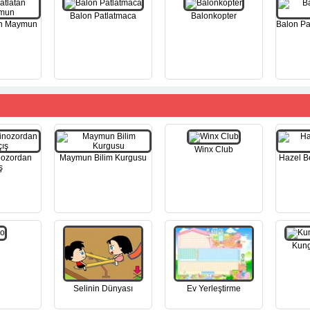
Balon Patlatmaca
Balonkopter
an Maymun
Balon Pa
Winx Club
nozordan
Maymun Bilim Kurgusu
Hazel B
ş
Kung
Selinin Dünyası
Ev Yerleştirme