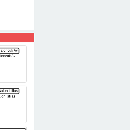
loncuk Avı
lon İstilası