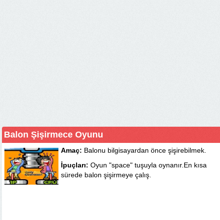
Balon Şişirmece Oyunu
Amaç:
Balonu bilgisayardan önce şişirebilmek.
İpuçları:
Oyun "space" tuşuyla oynanır.En kısa
sürede balon şişirmeye çalış.