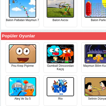
Balon Patlatan Maymun 7
Balon Avcısı
Balon Parkı
Popüler Oyunlar
Pou Krep Pişirme
Gumball Dinozordan
Maymun Bilim Ku
Kaçış
Ateş Ve Su 5
Rio
Selinin Dünya