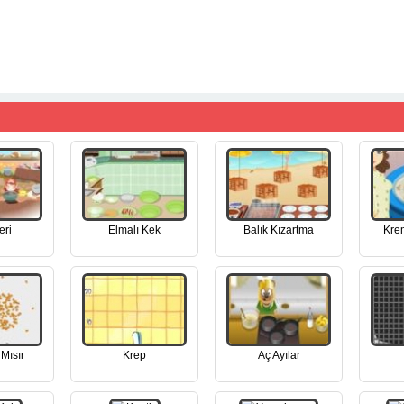
eri
Elmalı Kek
Balık Kızartma
Kre
Mısır
Krep
Aç Ayılar