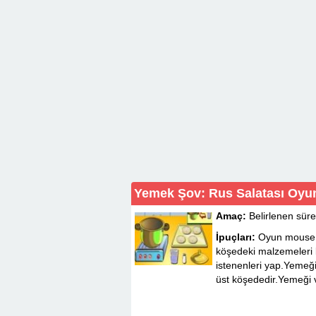
Yemek Şov: Rus Salatası Oyu
Amaç:
Belirlenen süre
İpuçları:
Oyun mouse i
köşedeki malzemeleri 
istenenleri yap.Yemeğ
üst köşededir.Yemeği 