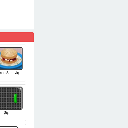
malı Sandviç
Şiş