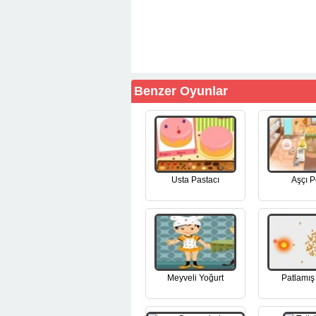
Benzer Oyunlar
Usta Pastacı
Aşçı P
Meyveli Yoğurt
Patlamış 