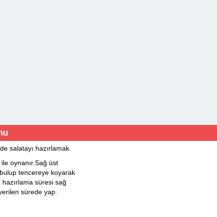
nu
de salatayı hazırlamak.
le oynanır.Sağ üst
bulup tencereye koyarak
i hazırlama süresi sağ
verilen sürede yap.