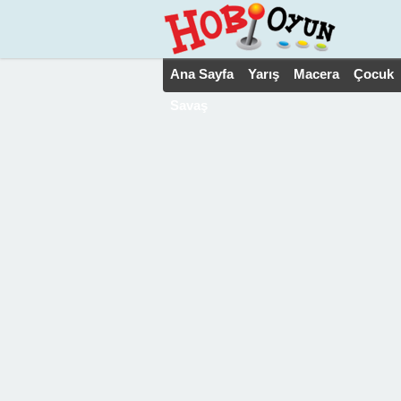
Ana Sayfa
Yarış
Macera
Çocuk
Savaş