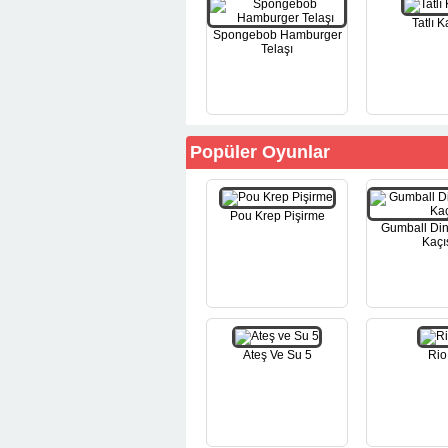
Tatlı K
Spongebob Hamburger
Telaşı
Popüler Oyunlar
Pou Krep Pişirme
Gumball Di
Kaçı
Ateş Ve Su 5
Rio