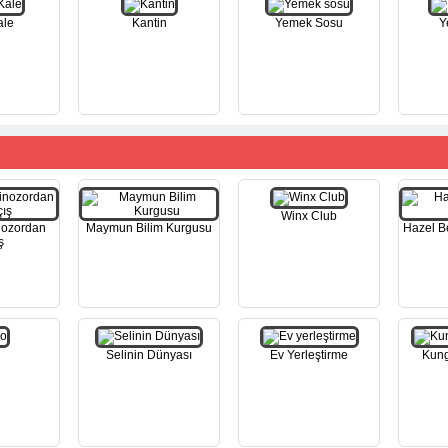
ale
Kantin
Yemek Sosu
Y
Winx Club
nozordan
Maymun Bilim Kurgusu
Hazel B
ş
Selinin Dünyası
Ev Yerleştirme
Kung