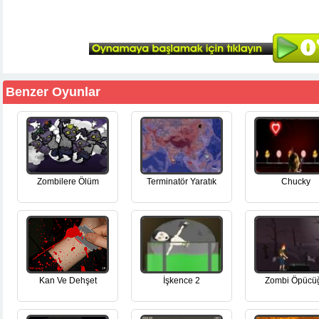
Benzer Oyunlar
Zombilere Ölüm
Terminatör Yaratık
Chucky
Kan Ve Dehşet
İşkence 2
Zombi Öpücü