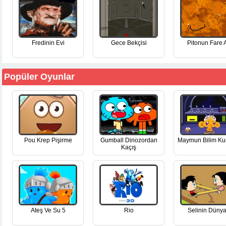
Fredinin Evi
Gece Bekçisi
Pitonun Fare 
Popüler Oyunlar
Pou Krep Pişirme
Gumball Dinozordan
Maymun Bilim Ku
Kaçış
Ateş Ve Su 5
Rio
Selinin Dünya