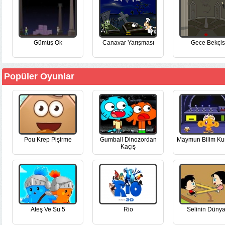
Gümüş Ok
Canavar Yarışması
Gece Bekçis
Popüler Oyunlar
Pou Krep Pişirme
Gumball Dinozordan
Maymun Bilim Ku
Kaçış
Ateş Ve Su 5
Rio
Selinin Dünya