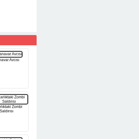
avar Avcısı
lıktaki Zombi
Saldırısı