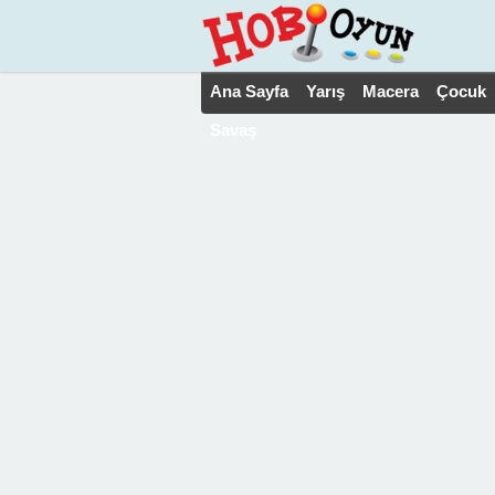
Ana Sayfa
Yarış
Macera
Çocuk
Savaş