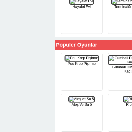
Hayalet Evi
Terminatör 
Popüler Oyunlar
Pou Krep Pişirme
Gumball Di
Kaçı
Ateş Ve Su 5
Rio