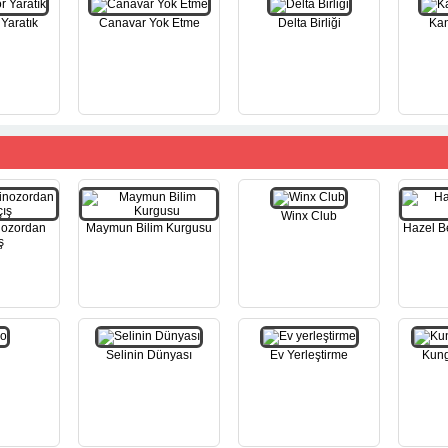
Yaratık
Canavar Yok Etme
Delta Birliği
Kan
Winx Club
nozordan
Maymun Bilim Kurgusu
Hazel B
ş
Selinin Dünyası
Ev Yerleştirme
Kung