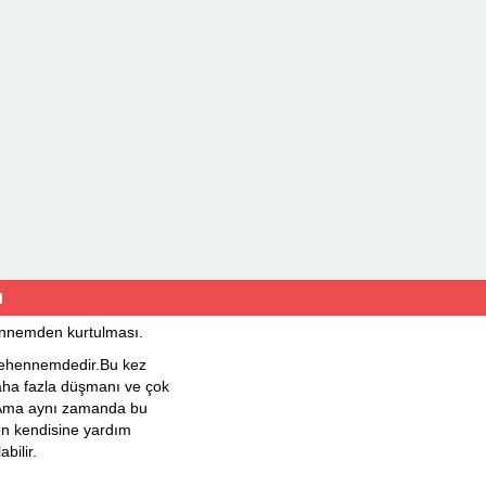
u
nnemden kurtulması.
ehennemdedir.Bu kez
aha fazla düşmanı ve çok
 Ama aynı zamanda bu
n kendisine yardım
bilir.