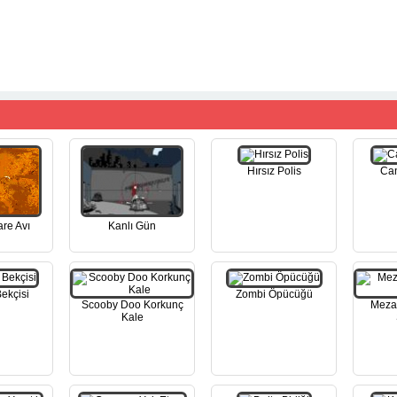
Hırsız Polis
Can
are Avı
Kanlı Gün
ekçisi
Zombi Öpücüğü
Scooby Doo Korkunç
Mezar
Kale