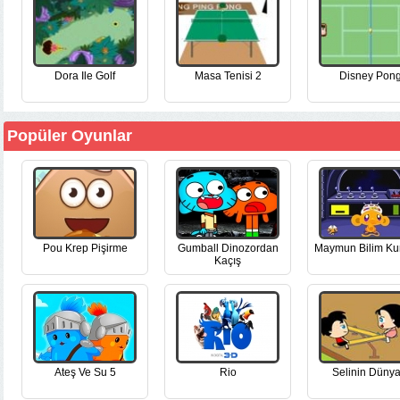
Dora Ile Golf
Masa Tenisi 2
Disney Pon
Popüler Oyunlar
Pou Krep Pişirme
Gumball Dinozordan
Maymun Bilim Ku
Kaçış
Ateş Ve Su 5
Rio
Selinin Dünya