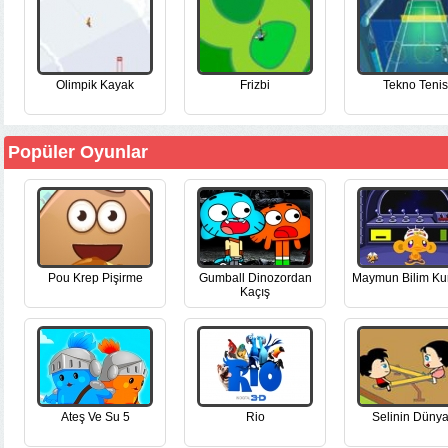
Olimpik Kayak
Frizbi
Tekno Tenis
Popüler Oyunlar
Pou Krep Pişirme
Gumball Dinozordan
Maymun Bilim Ku
Kaçış
Ateş Ve Su 5
Rio
Selinin Dünya