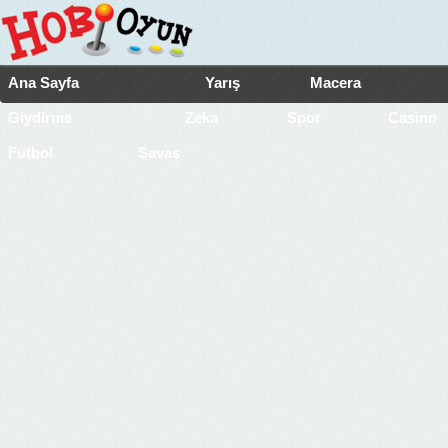
Ana Sayfa
Yarış
Macera
Giydirme
Zeka
Spor
Casino
Futbol
Savaş