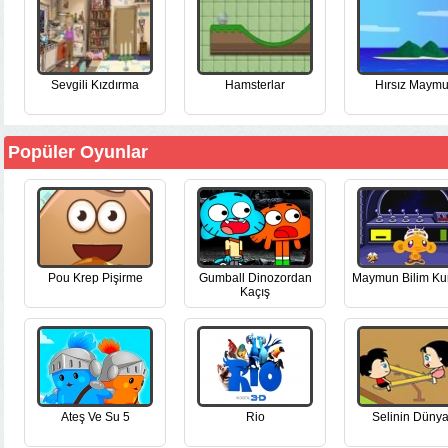
Sevgili Kızdırma
Hamsterlar
Hırsız Maym
Popüler Oyunlar
Pou Krep Pişirme
Gumball Dinozordan
Maymun Bilim Ku
Kaçış
Ateş Ve Su 5
Rio
Selinin Dünya