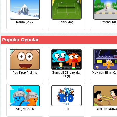
Karda Şov 2
Tenis Maçı
Patenci Kız
Popüler Oyunlar
Pou Krep Pişirme
Gumball Dinozordan
Maymun Bilim Ku
Kaçış
Ateş Ve Su 5
Rio
Selinin Dünya