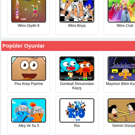
Winx Giydir 8
Winx Boya
Winx Club
Popüler Oyunlar
Pou Krep Pişirme
Gumball Dinozordan
Maymun Bilim Ku
Kaçış
Ateş Ve Su 5
Rio
Selinin Dünya