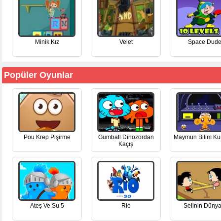
Minik Kız
Velet
Space Dud
Popüler Oyunlar
Pou Krep Pişirme
Gumball Dinozordan
Maymun Bilim Ku
Kaçış
Ateş Ve Su 5
Rio
Selinin Dünya