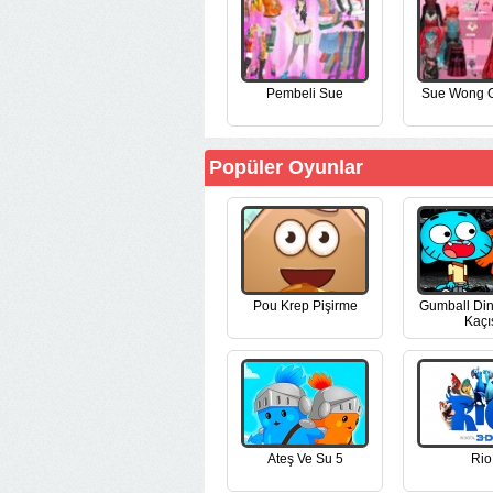
Pembeli Sue
Sue Wong G
Popüler Oyunlar
Pou Krep Pişirme
Gumball Di
Kaçı
Ateş Ve Su 5
Rio