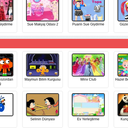
iydirme
Sue Makyaj Odası 2
Puanlı Sue Giydirme
Güze
nozordan
Maymun Bilim Kurgusu
Winx Club
Hazel B
ş
Selinin Dünyası
Ev Yerleştirme
Kung