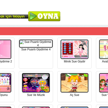
Sue Puanlı Giydirme 4
iydirme 2
Minik Sue Giydir
Avat
 Oyunu
Sue Ve Müzik
Aç Sue
Sue V