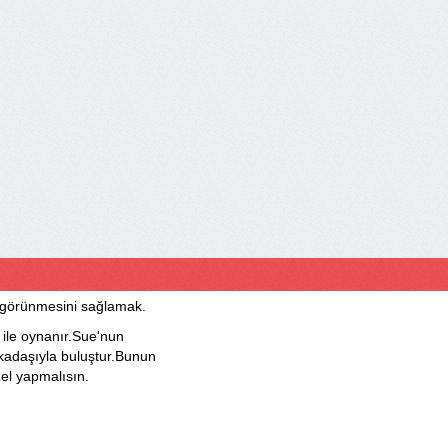
görünmesini sağlamak.
le oynanır.Sue'nun
rkadaşıyla buluştur.Bunun
zel yapmalısın.