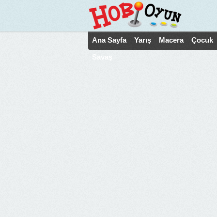
Ana Sayfa
Yarış
Macera
Çocuk
Savaş