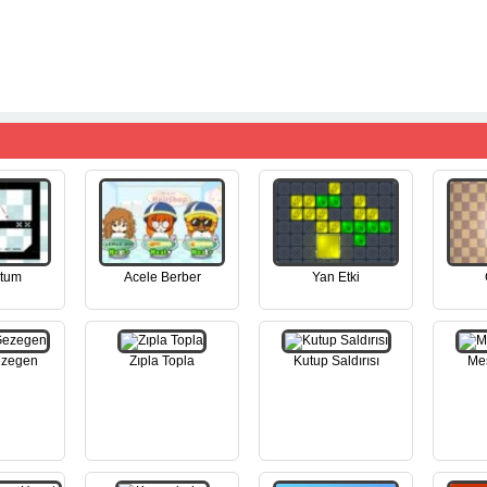
tum
Acele Berber
Yan Etki
ezegen
Zıpla Topla
Kutup Saldırısı
Mes