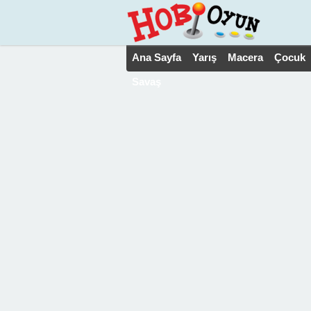
Ana Sayfa
Yarış
Macera
Çocuk
Savaş