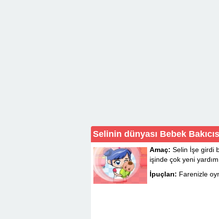
Selinin dünyası Bebek Bakıcı
Amaç:
Selin İşe girdi 
işinde çok yeni yardımı
İpuçları:
Farenizle oy