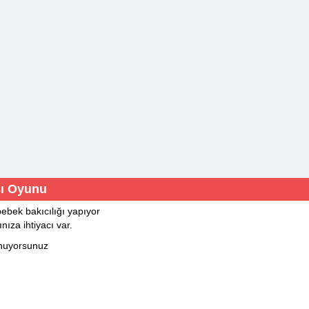
sı Oyunu
bebek bakıcılığı yapıyor
nıza ihtiyacı var.
nuyorsunuz