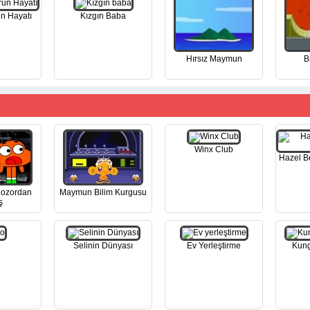
un Hayatı
Kızgın Baba
Hırsız Maymun
B
Winx Club
Hazel B
nozordan
Maymun Bilim Kurgusu
ş
Selinin Dünyası
Ev Yerleştirme
Kung