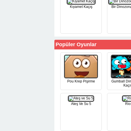
Kıyamet Kaçış
Bir Dinozor
Popüler Oyunlar
Pou Krep Pişirme
Gumball Di
Kaçı
Ateş Ve Su 5
Rio