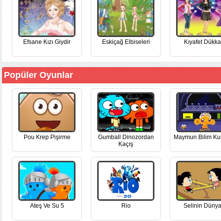
Efsane Kızı Giydir
Eskiçağ Elbiseleri
Kıyafet Dükka
Popüler Oyunlar
Pou Krep Pişirme
Gumball Dinozordan
Maymun Bilim Ku
Kaçış
Ateş Ve Su 5
Rio
Selinin Dünya