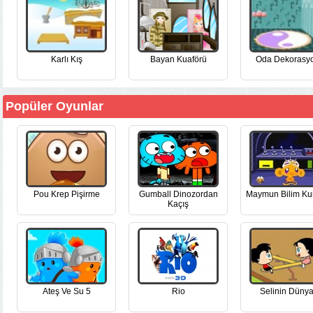
Karlı Kış
Bayan Kuaförü
Oda Dekorasy
Popüler Oyunlar
Pou Krep Pişirme
Gumball Dinozordan
Maymun Bilim Ku
Kaçış
Ateş Ve Su 5
Rio
Selinin Dünya