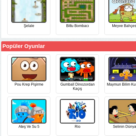
Şelale
Bittu Bombacı
Meyve Bahçes
Popüler Oyunlar
Pou Krep Pişirme
Gumball Dinozordan
Maymun Bilim Ku
Kaçış
Ateş Ve Su 5
Rio
Selinin Dünya