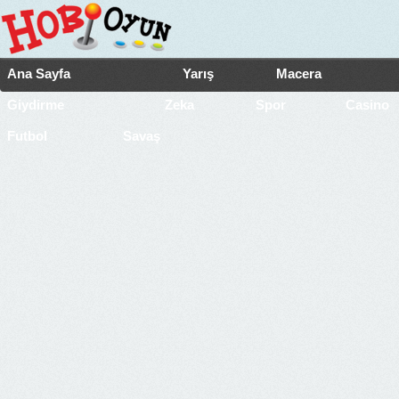
Ana Sayfa
Yarış
Macera
Giydirme
Zeka
Spor
Casino
Futbol
Savaş