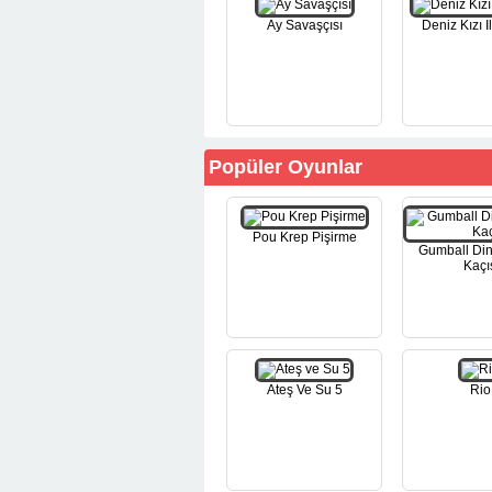
Ay Savaşçısı
Deniz Kızı I
Popüler Oyunlar
Pou Krep Pişirme
Gumball Di
Kaçı
Ateş Ve Su 5
Rio