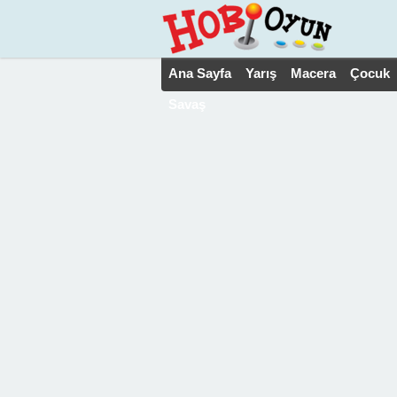
Ana Sayfa
Yarış
Macera
Çocuk
Savaş