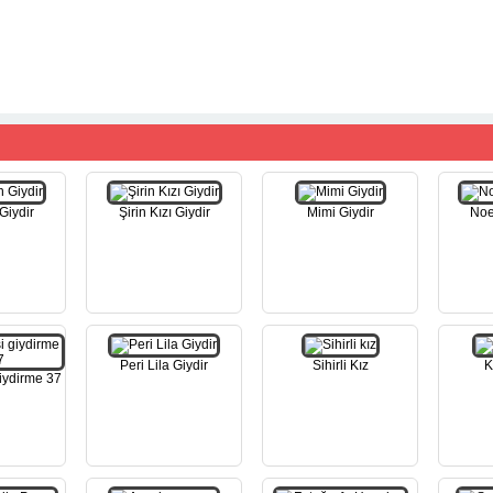
Giydir
Şirin Kızı Giydir
Mimi Giydir
Noel
Peri Lila Giydir
Sihirli Kız
K
Giydirme 37