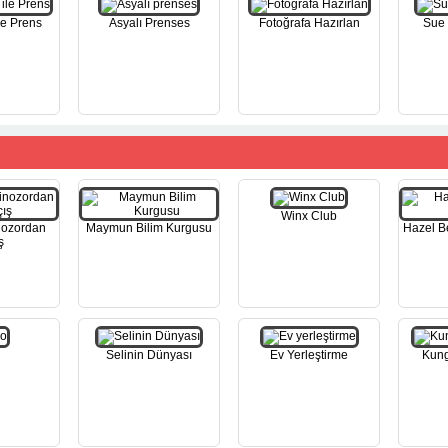
le Prens
Asyalı Prenses
Fotoğrafa Hazırlan
Sue 
Winx Club
nozordan
Maymun Bilim Kurgusu
Hazel B
ş
Selinin Dünyası
Ev Yerleştirme
Kung