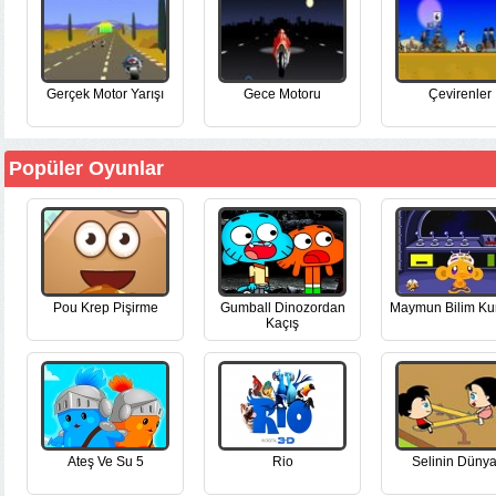
Gerçek Motor Yarışı
Gece Motoru
Çevirenler
Popüler Oyunlar
Pou Krep Pişirme
Gumball Dinozordan
Maymun Bilim Ku
Kaçış
Ateş Ve Su 5
Rio
Selinin Dünya