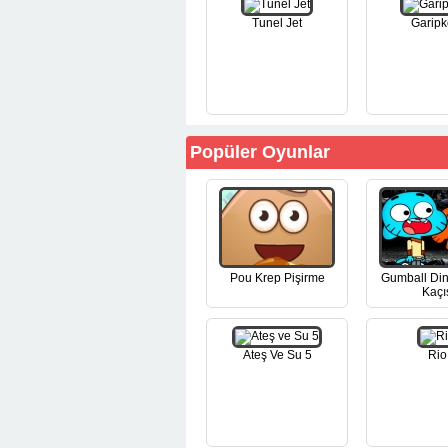
Tunel Jet
Garipk
Popüler Oyunlar
Pou Krep Pişirme
Gumball Di
Kaçı
Ateş Ve Su 5
Rio