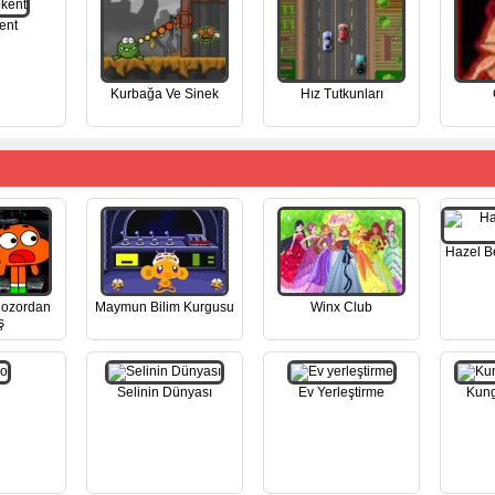
ent
Kurbağa Ve Sinek
Hız Tutkunları
Hazel B
nozordan
Maymun Bilim Kurgusu
Winx Club
ş
Selinin Dünyası
Ev Yerleştirme
Kung