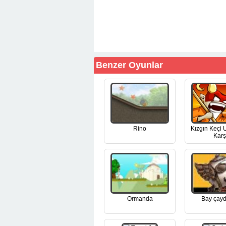
Benzer Oyunlar
Rino
Kızgın Keçi U
Karş
Ormanda
Bay çayd