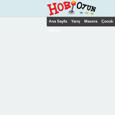
Ana Sayfa
Yarış
Macera
Çocuk
Savaş