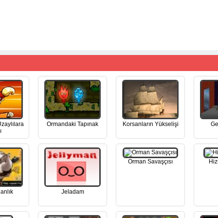
zaylılara
Ormandaki Tapınak
Korsanların Yükselişi
Ge
ı
Orman Savaşçısı
Hiz
anlık
Jeladam