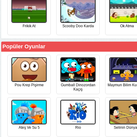
Frikik At
Scooby Doo Karda
Ok Atma
Popüler Oyunlar
Pou Krep Pişirme
Gumball Dinozordan
Maymun Bilim Ku
Kaçış
Ateş Ve Su 5
Rio
Selinin Dünya