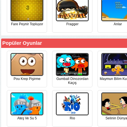
Fare Peynir Topluyor
Fragger
Arılar
Popüler Oyunlar
Pou Krep Pişirme
Gumball Dinozordan
Maymun Bilim Ku
Kaçış
Ateş Ve Su 5
Rio
Selinin Dünya