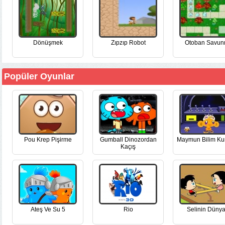
Dönüşmek
Zıpzıp Robot
Otoban Savu
Popüler Oyunlar
Pou Krep Pişirme
Gumball Dinozordan
Maymun Bilim Ku
Kaçış
Ateş Ve Su 5
Rio
Selinin Dünya