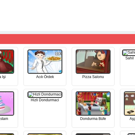
Sahil
 Işi
Acılı Ördek
Pizza Salonu
Hizli Dondurmaci
astam
Dondurma Büfe
Aşç