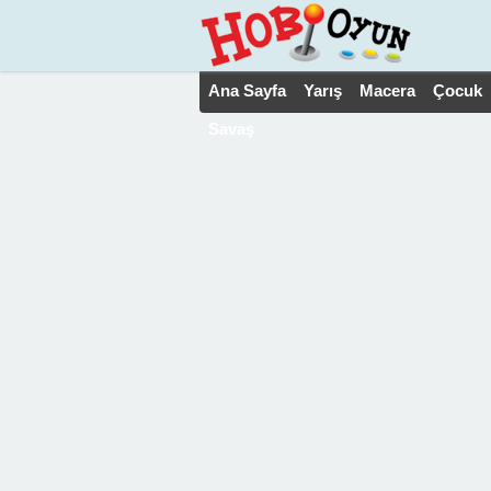
Ana Sayfa
Yarış
Macera
Çocuk
Savaş