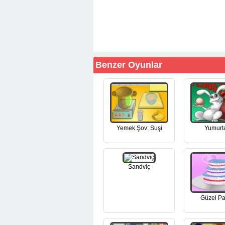
Benzer Oyunlar
Yemek Şov: Suşi
Yumurta
Sandviç
Güzel P