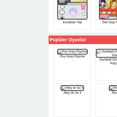
Kurabiye Yap
Sue Suşi 
Popüler Oyunlar
Pou Krep Pişirme
Gumball Di
Kaçı
Ateş Ve Su 5
Rio