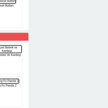
vuk Butları
ebek Ve Kardeşi
 Fu Panda 2