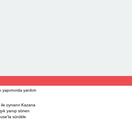
 yapımında yardım
le oynanır.Kazana
ışık yanıp sönen
use'la sürükle.