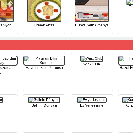
Ta
Yapıyor
Ekmek Pizza
Dünya Şefi: Almanya
Winx Club
nozordan
Maymun Bilim Kurgusu
Hazel B
ş
Selinin Dünyası
Ev Yerleştirme
Kung