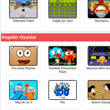
Tekerlekli Paten
Sağlık Için Spor
Beyzbolcu
Popüler Oyunlar
Pou Krep Pişirme
Gumball Dinozordan
Maymun Bilim Ku
Kaçış
Ateş Ve Su 5
Rio
Selinin Dünya