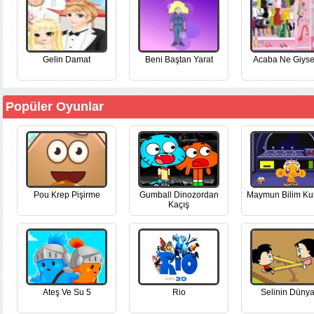
Gelin Damat
Beni Baştan Yarat
Acaba Ne Giys
Popüler Oyunlar
Pou Krep Pişirme
Gumball Dinozordan
Maymun Bilim Ku
Kaçış
Ateş Ve Su 5
Rio
Selinin Dünya