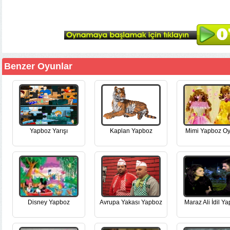
Benzer Oyunlar
Yapboz Yarışı
Kaplan Yapboz
Mimi Yapboz O
Disney Yapboz
Avrupa Yakası Yapboz
Maraz Ali İdil Y