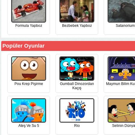
Formula Yapboz
Bezbebek Yapboz
Satanorium
Popüler Oyunlar
Pou Krep Pişirme
Gumball Dinozordan
Maymun Bilim Ku
Kaçış
Ateş Ve Su 5
Rio
Selinin Dünya