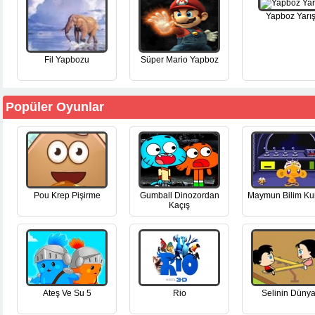
Yapboz Yarış
Fil Yapbozu
Süper Mario Yapboz
Popüler Oyunlar
Pou Krep Pişirme
Gumball Dinozordan
Maymun Bilim Ku
Kaçış
Ateş Ve Su 5
Rio
Selinin Dünya