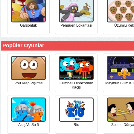
Garsonluk
Penguen Lokantası
Üzümlü Kek
Popüler Oyunlar
Pou Krep Pişirme
Gumball Dinozordan
Maymun Bilim Ku
Kaçış
Ateş Ve Su 5
Rio
Selinin Dünya