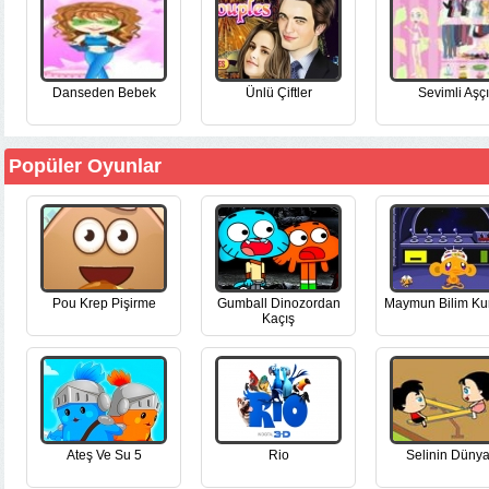
Danseden Bebek
Ünlü Çiftler
Sevimli Aşçı
Popüler Oyunlar
Pou Krep Pişirme
Gumball Dinozordan
Maymun Bilim Ku
Kaçış
Ateş Ve Su 5
Rio
Selinin Dünya