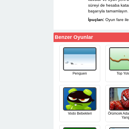
süreyi de hesaba kata
başarıyla tamamlayın.
İpuçları:
Oyun fare il
Benzer Oyunlar
Penguen
Top Yolu
Vodo Bebekleri
Örümcek Adam
Yarış