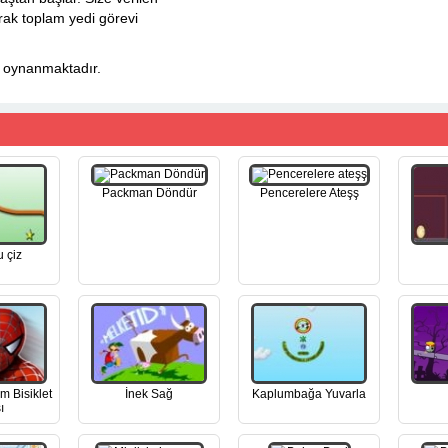
rak toplam yedi görevi
e oynanmaktadır.
Packman Döndür
Pencerelere Ateşş
 çiz
 Bisiklet
İnek Sağ
Kaplumbağa Yuvarla
ı