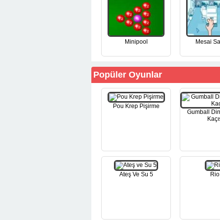
Minipool
Mesai Sa
Popüler Oyunlar
Pou Krep Pişirme
Gumball Di
Kaçı
Ateş Ve Su 5
Rio