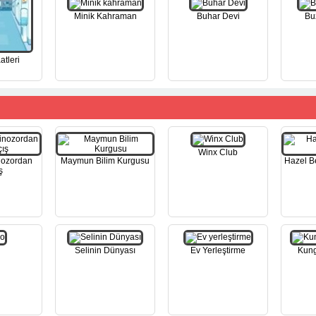
Minik Kahraman
Buhar Devi
Bu
atleri
Winx Club
nozordan
Maymun Bilim Kurgusu
Hazel B
ş
Selinin Dünyası
Ev Yerleştirme
Kung