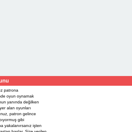
yunu
ız patrona
inde oyun oynamak
onun yanında değilken
yer alan oyunları
nuz, patron gelince
pıyormuş gibi
a yakalanırsanız işten
aştan başlar. Size verilen