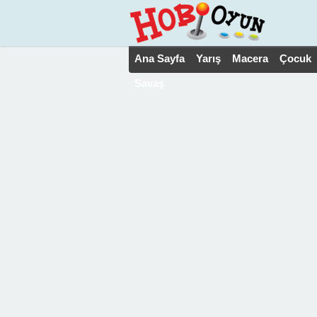
Ana Sayfa
Yarış
Macera
Çocuk
Savaş