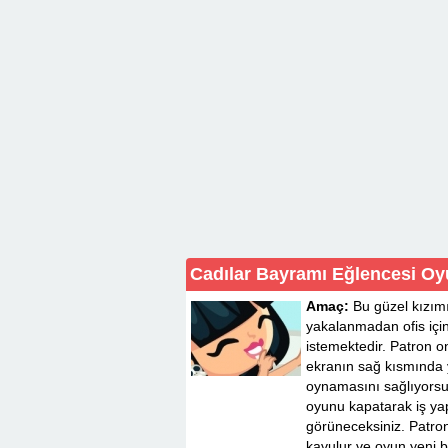
Cadılar Bayramı Eğlencesi O
Amaç:
Bu güzel kızım
yakalanmadan ofis iç
istemektedir. Patron 
ekranın sağ kısmında 
oynamasını sağlıyorsu
oyunu kapatarak iş ya
görüneceksiniz. Patron
kavulur ve oyun yeni b