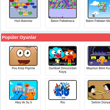
Hızlı Balonlar
Balon Patlatmaca
Balon Patlatan 
Popüler Oyunlar
Pou Krep Pişirme
Gumball Dinozordan
Maymun Bilim Ku
Kaçış
Ateş Ve Su 5
Rio
Selinin Dünya