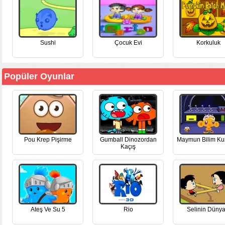
Sushi
Çocuk Evi
Korkuluk
Popüler Oyunlar
Pou Krep Pişirme
Gumball Dinozordan
Maymun Bilim Ku
Kaçış
Ateş Ve Su 5
Rio
Selinin Dünya