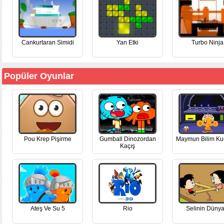
Cankurtaran Simidi
Yan Etki
Turbo Ninja
Popüler Oyunlar
Pou Krep Pişirme
Gumball Dinozordan
Maymun Bilim Ku
Kaçış
Ateş Ve Su 5
Rio
Selinin Dünya