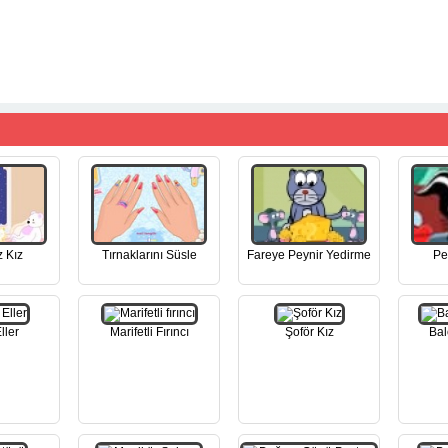
 Kız
Tırnaklarını Süsle
Fareye Peynir Yedirme
Pe
ller
Marifetli Fırıncı
Şoför Kız
Bal