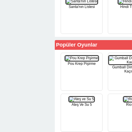
Santa'nın Listesi
Hindi 
Popüler Oyunlar
Pou Krep Pişirme
Gumball Di
Kaçı
Ateş Ve Su 5
Rio