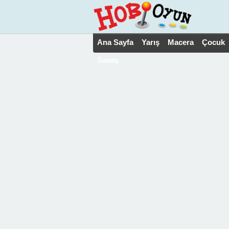
Ana Sayfa
Yarış
Macera
Çocuk
Savaş