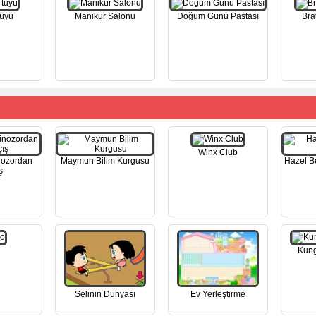
Tüyü
Manikür Salonu
Doğum Günü Pastası
Bra
Winx Club
nozordan
Maymun Bilim Kurgusu
Hazel B
ş
Kung
Selinin Dünyası
Ev Yerleştirme