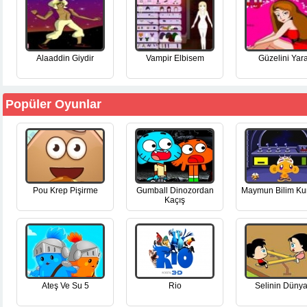
Alaaddin Giydir
Vampir Elbisem
Güzelini Yara
Popüler Oyunlar
Pou Krep Pişirme
Gumball Dinozordan
Maymun Bilim Ku
Kaçış
Ateş Ve Su 5
Rio
Selinin Dünya