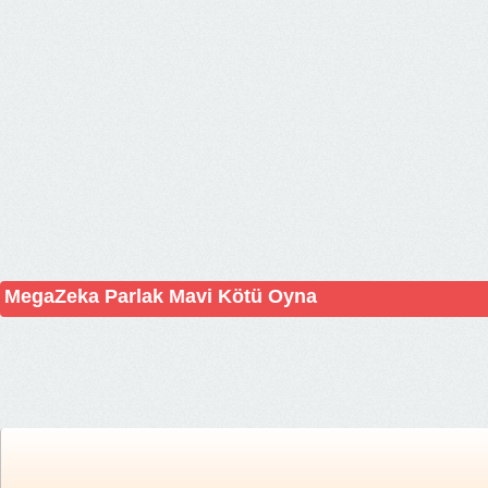
MegaZeka Parlak Mavi Kötü Oyna