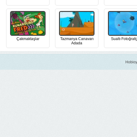
Çakmaktaşlar
Tazmanya Canavarı
Sualtı Fotoğrafç
Adada
Hobioy