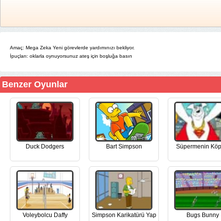
Amaç:
Mega Zeka Yeni görevlerde yardımınızı bekliyor.
İpuçları:
oklarla oynuyorsunuz ateş için boşluğa basın
Benzer Oyunlar
Duck Dodgers
Bart Simpson
Süpermenin Köp
Voleybolcu Daffy
Simpson Karikatürü Yap
Bugs Bunny