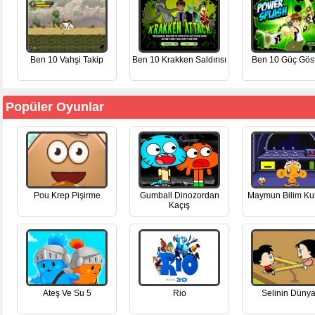
Ben 10 Vahşi Takip
Ben 10 Krakken Saldırısı
Ben 10 Güç Göst
Popüler Oyunlar
Pou Krep Pişirme
Gumball Dinozordan
Maymun Bilim Ku
Kaçış
Ateş Ve Su 5
Rio
Selinin Dünya